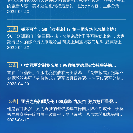
长按识别二维码
的更新内容，美术这边也想把最新的一些设计内容，主要分为球
新闻
星卡面星星标识和端午主题阵容背景皮肤两个部分和大家分享一
2025-04-23
关注官方微信公众号
下。
锐不可当，S6「欧洲豪门」第三周火热卡名单出炉！
公告
S6「欧洲豪门」第三周火热卡名单来袭!“千呼万唤始出来”，大家
版本
期待已久的那个男人来啦哈里·凯恩上周连场破门尼科·威廉斯上周
同样连场破门两人携手入选本周火热卡名单本周有疯狂星期三，
2025-04-22
经理们记得定闹钟更多详情跟随Olivia来一起看看！
视听
电竞冠军定制签名版！99巅峰罗德里&坎特联袂摘星！
公告
首届「问鼎杯」全服电竞挑战赛完美落幕！「竞技模式」冠军不
会踢球的亦可「身价模式」冠军蓝月四连冠·冲冲两位冠军分别获
得了专属的电竞冠军定制签名球员卡！
2025-04-20
合作
亚洲之光闪耀英伦！99巅峰“九头虫”孙兴慜巨星登场！
公告
他是背井离乡，只为逐梦的倔强少年在德国大陆不断成长，于英
礼包兑换
格兰联赛获得绽放着一袭白袍，早已练就十八般武艺如九头虫一
般八方通见，霞飞电掣打破“黄种人踢不好足球”的质疑成为新时
2025-04-17
代亚洲足球的领军人物99巅峰孙兴慜将于明日巨星登场！⭐巨星
登场⭐【巨星登场】4月18日11时至4月25日11时期间，将开启巨