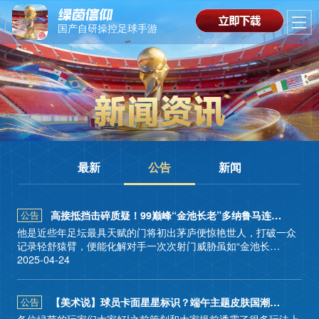
国产自研操控足球手游
最新
公告
新闻
高接抵挡击碎质疑！99巅峰“金池长老”多纳鲁马连环摘星！
公告
他是近些年足坛最具天赋的门将初出茅庐便惊艳世人，打破一众
记录轻舒猿臂，便能化解对手一次次射门威胁虽如“金池长
老”般，因一时贪嗔落得骂名但却从未有人质疑他场上的表现99巅
2025-04-24
峰多纳鲁马将于明日连环摘星！⭐连环摘星⭐4月25日11时-5月2
首页
日11时期间，通过参与活动购买连锁礼包，有机会获取99潜力值
西游巅峰门将多纳鲁马、98潜力巅峰中场巴雷拉！
【美术说】球员卡面星星标识？端午主题皮肤国潮来袭！
公告
各位绿茵的玩家们大家好!之前策划和大家提前透露了很多玩法上