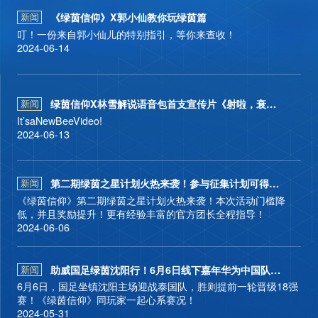
视听
《绿茵信仰》X郭小仙教你玩绿茵篇
新闻
叮！一份来自郭小仙儿的特别指引，等你来查收！
2024-06-14
合作
绿茵信仰X林雪解说语音包首支宣传片《射啦，衰仔！》正式
新闻
It’saNewBeeVideo!
礼包兑换
2024-06-13
第二期绿茵之星计划火热来袭！参与征集计划可得海量奖励
新闻
《绿茵信仰》第二期绿茵之星计划火热来袭！本次活动门槛降
低，并且奖励提升！更有经验丰富的官方团长全程指导！
2024-06-06
助威国足绿茵沈阳行！6月6日线下嘉年华为中国队加油！
新闻
6月6日，国足坐镇沈阳主场迎战泰国队，胜则提前一轮晋级18强
赛！《绿茵信仰》同玩家一起心系赛况！
2024-05-31