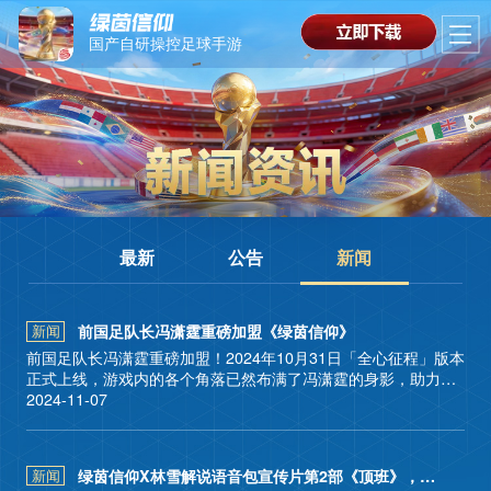
国产自研操控足球手游
最新
公告
新闻
前国足队长冯潇霆重磅加盟《绿茵信仰》
新闻
前国足队长冯潇霆重磅加盟！2024年10月31日「全心征程」版本
正式上线，游戏内的各个角落已然布满了冯潇霆的身影，助力所
有《绿茵信仰》玩家笑傲绿茵！
2024-11-07
绿茵信仰X林雪解说语音包宣传片第2部《顶班》，林雪超高
新闻