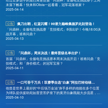
长按识别二维码
末落下帷幕！快来和Olivia一起看看，冠军花落谁家？
新闻
2025-04-14
关注官方微信公众号
佩刀出鞘，红蓝闪耀！99潜力巅峰佩德罗此刻登场！
公告
「问鼎杯」全服电竞挑战赛「竞技模式」8强出炉！今晚18:00决
版本
战开幕，谁将问鼎？
2025-04-13
视听
「问鼎杯」周末决战！最终晋级名单出炉！
公告
首届「问鼎杯」全服电竞挑战赛本周末决战开启！谁将问鼎「竞
技模式」和「身价模式」的冠军宝座？
2025-04-11
合作
一口可吞千万兵！双赛季自选“白象”阿拉巴转动绿茵！
公告
他曾是世界上最好的“中后场万金油”身手多样的他能在多个位置
礼包兑换
为球队提供援助宛如普贤菩萨座下的黄牙白象既能大步流星，平
踏青云之上也能化身巨灵，一口吞噬千万来犯之敌！99巅峰“白
2025-04-10
象”阿拉巴将于明日转动绿茵再现其职业生涯的两段不同历程的高
光时刻！