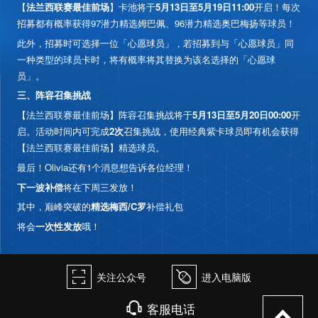
【
法兰西联赛最佳前场
】卡池将于
5月13日至5月19日11:00
开启！每次
招募都有概率获得97潜力精选姆巴佩、96潜力精选奥巴梅扬等球员！
此外，招募时可选择一位「心愿球员」，若招募到与「心愿球员」同
礼包兑换
一种类型的球员卡时，将有概率将其替换为该名选择的「心愿球
员」。
三、阵容召集挑战
【法兰西联赛最佳前场】阵容召集挑战将于
5月13日至5月20日00:00
开
启。活动时间内可完成
2次
召集挑战，使用经典紫卡球员即有机会获得
【法兰西联赛最佳前场】精选球员。
最后！Olivia还有1个消息想告诉各位经理！
下一波补偿
将在下周三发放！
其中，巅峰突破的
精选梅西/C罗
补偿礼包
将会
一次性发放
哦！
򰀁
򰀄
关注公众号
进入电脑版
򰀃
客服电话