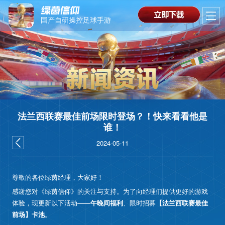
国产自研操控足球手游
法兰西联赛最佳前场限时登场？！快来看看他是
谁！
2024-05-11
尊敬的各位绿茵经理，大家好！
感谢您对《绿茵信仰》的关注与支持。为了向经理们提供更好的游戏
体验，现更新以下活动——
午晚间福利
、限时招募
【法兰西联赛最佳
前场】卡池
。