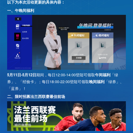
以下为本次活动更新的具体内容：
长按识别二维码
一、午晚间福利
关注官方微信公众号
首页
新闻
5月11日-5月12日
期间，每日12:00-14:00登陆可领取
午间福利
「绿
版本
券」、「经验卡」；每日18:00-22:00登陆可领取
晚间福利
「绿券」、
「蓝券」！
二、限时招募法兰西联赛最佳前场
视听
合作